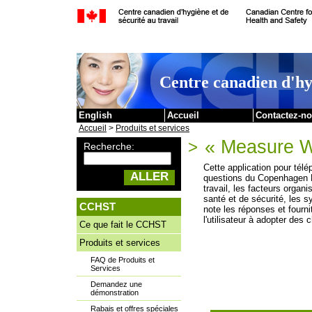
|
Passer au contenu
Centre canadien d'hyg
English
Accueil
Contactez-n
Accueil
>
Produits et services
« Measure W
>
Recherche:
Cette application pour télé
ALLER
questions du Copenhagen 
travail, les facteurs organi
santé et de sécurité, les 
CCHST
note les réponses et fourni
l'utilisateur à adopter des
Ce que fait le CCHST
Produits et services
FAQ de Produits et
Services
Demandez une
démonstration
Rabais et offres spéciales