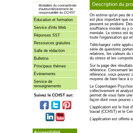
Description du pro
Modalités du contrat/droits
d'auteur/désistement de
responsabilité du CCHST
On estime qu'un peu de st
est plus important que 
Éducation et formation
peuvent se produire. Des 
Service d'info Web
souffrance morale ou y co
mentale. Le stress est ég
Réponses SST
toute l'organisation qui e
Ressources gratuites
Téléchargez cette applic
série de questions portan
Salle de rédaction
relations, les valeurs du
du stress et les comport
Bulletins
Sur la page des résultats
Principaux thèmes
référence. Concernant les
Événements
référence, vous pouvez c
moyens de faire face à ce
Service de
renseignements
Le Copenhagen Psychosoc
collectivement et analysé
Suivez le CCHST sur:
permet de vous faire une 
façon dont vous pouvez a
L'application est le fruit
travail (CCHST) et le Cen
L'application est offerte
Accessibilité