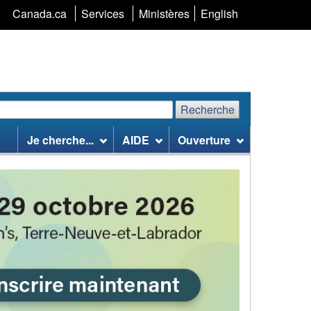
Sélection
Canada.ca
Services
Ministères
English
de
la
langue
Recherche
echerchez
Recherche
Je cherche...
AIDE
Ouverture
te
eb