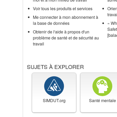
travail
Voir tous les produits et services
Orie
du
trava
Me connecter à mon abonnement à
CCHST
la base de données
«
Wha
Safet
Obtenir de l'aide à propos d'un
[bala
problème de santé et de sécurité au
travail
SUJETS À EXPLORER
SIMDUT.org
Santé mentale