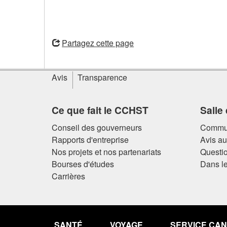
ouvre
ouvre
une
une
Partagez cette page
nouvelle
nouvelle
fenêtre
fenêtre
Informations
Avis
Transparence
sur
le
site
Ce que fait le CCHST
Salle
Conseil des gouverneurs
Commun
Rapports d'entreprise
Avis a
Nos projets et nos partenariats
Questio
Bourses d'études
Dans le
Carrières
Pied
de
SANTÉ
VOYAGE
SERVICE CA