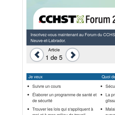
et
au
des
travail
ressources
en
Inscrivez-vous maintenant au Forum du CCHST : 
Neuve-et-Labrador.
matière
Article
Précédent
Suivant
de
1
de 5
santé
et
Je veux
Quoi d
de
Suivre un cours
Sécur
sécurité
Élaborer un programme de santé et
La pr
de sécurité
gliss
au
Trouver les lois qui s'appliquent à
Malai
moi et à mon milieu de travail
surve