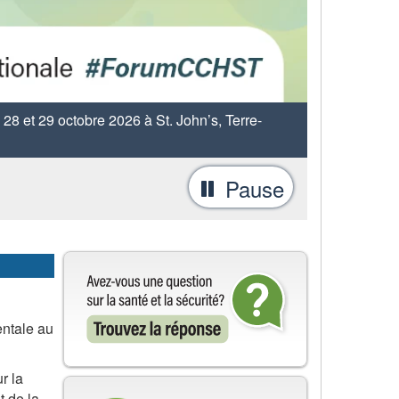
28 et 29 octobre 2026 à St. John’s, Terre-
Pause
-
Arrêter
la
rotation
d'onglets
entale au
r la
t de la