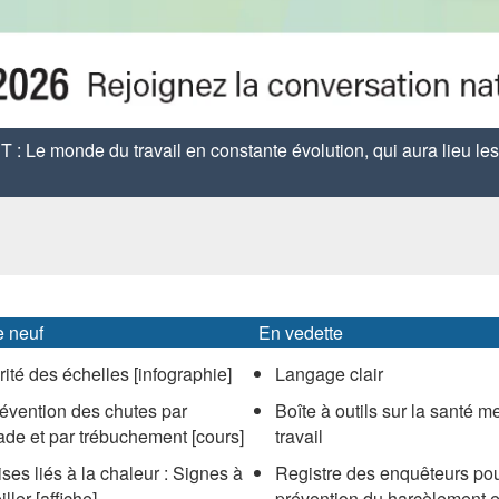
Le monde du travail en constante évolution, qui aura lieu les 
e neuf
En vedette
ité des échelles
[infographie]
Langage clair
évention des chutes par
Boîte à outils sur la santé m
ade et par trébuchement
[cours]
travail
ses liés à la chaleur : Signes à
Registre des enquêteurs pou
iller
[affiche]
prévention du harcèlement e