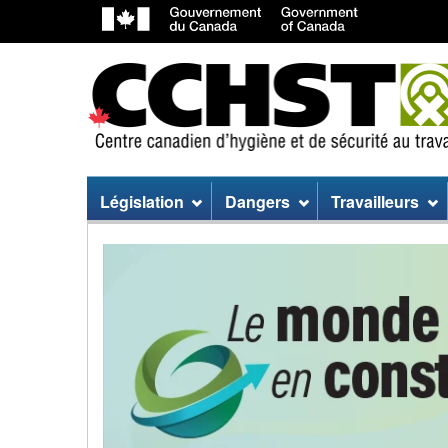
Menu
Législation
Dangers
Travailleurs
du
Centre
Images
site
canadien
rotatives
d'hygiène
présentant
et
des
de
produits
sécurité