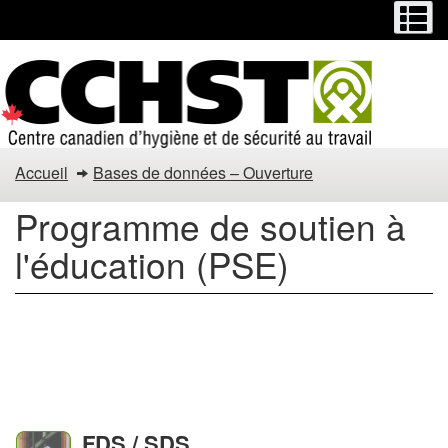
Menu
M
Passer
Passer
au
à
contenu
la
principal
version
HTML
simplifiée
Programme
Accueil
Bases de données – Ouverture
de
Programme de soutien à
soutien
l'éducation (PSE)
à
l'éducation
Collections de bases de
(PSE)
données
FDS / SDS