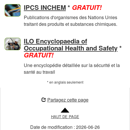
en
IPCS INCHEM
*
GRATUIT!
anglais
Publications d'organismes des Nations Unies
seulement
traitant des produits et substances chimiques.
ILO Encyclopaedia of
en
Occupational Health and Safety
*
an
GRATUIT!
se
Une encyclopédie détaillée sur la sécurité et la
santé au travail
* en anglais seulement
ouvre
une
Partagez cette page
nouvelle
fenêtre
HAUT DE PAGE
Date de modification :
2026-06-26