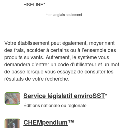
en
anglais
anglais
anglais
HSELINE
*
anglais
seulement
seulement
seulement
* en anglais seulement
seulement
Suppléments
Votre établissement peut également, moyennant
des frais, accéder à certains ou à l’ensemble des
produits suivants. Autrement, le système vous
demandera d’entrer un code d’utilisateur et un mot
de passe lorsque vous essayez de consulter les
résultats de votre recherche.
en
Service législatif enviroSST
*
anglai
Éditions nationale ou régionale
seulem
CHEMpendium
™