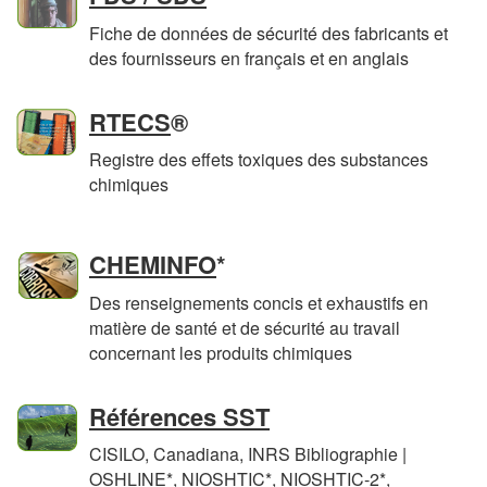
Fiche de données de sécurité des fabricants et
des fournisseurs en français et en anglais
RTECS
®
Registre des effets toxiques des substances
chimiques
en
CHEMINFO
*
anglais
Des renseignements concis et exhaustifs en
seulement
matière de santé et de sécurité au travail
concernant les produits chimiques
Références SST
CISILO,
Canadiana
, INRS Bibliographie |
en
en
en
OSHLINE
*
, NIOSHTIC
*
, NIOSHTIC-2
*
,