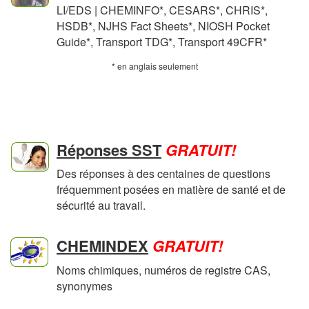
en
en
en
LI/EDS | CHEMINFO
*
, CESARS
*
, CHRIS
*
,
en
anglais
en
anglais
anglais
HSDB
*
, NJHS Fact Sheets
*
, NIOSH Pocket
en
anglais
seulement
en
anglais
seulement
seuleme
en
Guide
*
, Transport TDG
*
, Transport 49CFR
*
anglais
seulement
anglais
seulement
anglais
* en anglais seulement
seulement
seulement
seuleme
Ressources additionnelles
Réponses SST
GRATUIT!
Des réponses à des centaines de questions
fréquemment posées en matière de santé et de
sécurité au travail.
CHEMINDEX
GRATUIT!
Noms chimiques, numéros de registre CAS,
synonymes