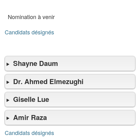
Présidente du Conseil
Nomination à venir
Candidats désignés
Candidats
d'associations patronales
désignés
Shayne Daum
Dr. Ahmed Elmezughi
Giselle Lue
Amir Raza
Candidats désignés