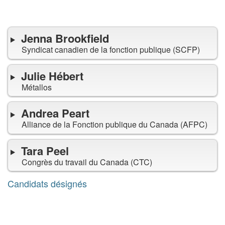
Candidats
d'associations syndicales
désignés
Jenna Brookfield
Syndicat canadien de la fonction publique (SCFP)
Julie Hébert
Métallos
Andrea Peart
Alliance de la Fonction publique du Canada (AFPC)
Tara Peel
Congrès du travail du Canada (CTC)
Candidats désignés
Candidats
des gouvernements
désignés
provinciaux et territoriaux