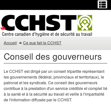
Menu
M
Passer
Passer
au
à
contenu
la
principal
version
HTML
simplifiée
Conseil
Accueil
Ce que fait le CCHST
des
Conseil des gouverneurs
gouverneurs
Le CCHST est dirigé par un conseil tripartite représentant
les gouvernements (fédéral, provinciaux et territoriaux), le
patronat et les syndicats. Ce conseil des gouverneurs
contribue à la prestation d'un service crédible et complet lié
à la santé et à la sécurité au travail et veille à l'impartialité
de l'information diffusée par le CCHST.