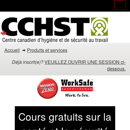
Menu
M
Passer
Passer
au
à
contenu
la
principal
version
HTML
simplifiée
Vous
Accueil
Produits et services
êtes
Déjà inscrit(e)?
VEUILLEZ OUVRIR UNE SESSION
ci-
dans
dessous.
:
Cours gratuits sur la