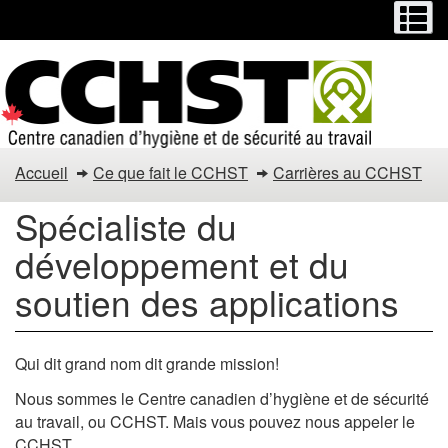
Menu
M
Passer
Passer
au
à
contenu
la
principal
version
HTML
simplifiée
Spécialiste
Accueil
Ce que fait le CCHST
Carrières au CCHST
du
Spécialiste du
développement
développement et du
et
soutien des applications
du
soutien
Qui dit grand nom dit grande mission!
des
Nous sommes le Centre canadien d’hygiène et de sécurité
au travail, ou CCHST. Mais vous pouvez nous appeler le
CCHST.