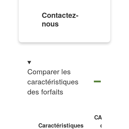
Contactez-
nous
Comparer
les
caractéristiques
Comparer les
des
différents
caractéristiques
Masquer
plans
le
des forfaits
tableau
de
comparaison
CANManage
des
Caractéristiques
de base