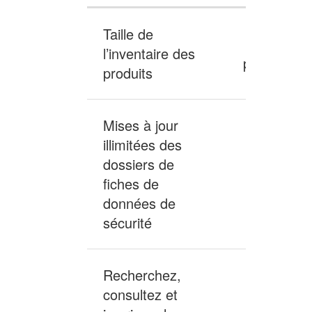
fonctionnalit
Tableau
de
Taille de
comparatif
CANManage
50
l’inventaire des
des
produits
produits
plans
de
base
Mises à jour
de
illimitées des
CANManage
dossiers de
et
fiches de
Inclus
des
données de
plans
sécurité
adaptés
de
CANManage
Recherchez,
consultez et