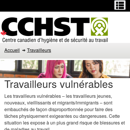
Menu
M
Passer
Passer
au
à
contenu
la
principal
version
HTML
simplifiée
Accueil
Travailleurs
Travailleurs vulnérables
Les travailleurs vulnérables – les travailleurs jeunes,
nouveaux, vieillissants et migrants/immigrants – sont
embauchés de façon disproportionnée pour faire des
tâches physiquement exigeantes ou dangereuses. Cette
situation les expose à un plus grand risque de blessures et
de maladies au travail.