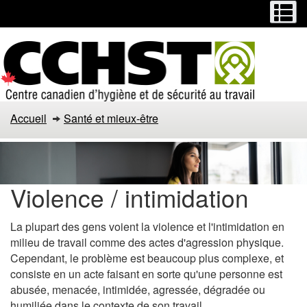
Menu
M
Passer
Passer
au
à
contenu
la
principal
version
HTML
simplifiée
Accueil
Santé et mieux-être
Violence / intimidation
La plupart des gens voient la violence et l'intimidation en
milieu de travail comme des actes d'agression physique.
Cependant, le problème est beaucoup plus complexe, et
consiste en un acte faisant en sorte qu'une personne est
abusée, menacée, intimidée, agressée, dégradée ou
humiliée dans le contexte de son travail.