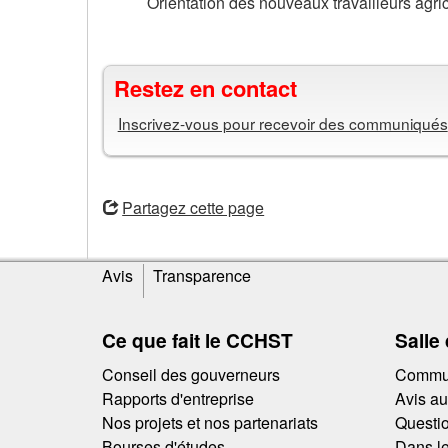
Orientation des nouveaux travailleurs agri
Restez en contact
Inscrivez-vous pour recevoir des communiqués
ouvre
une
Partagez cette page
nouvelle
fenêtre
Informations
Avis
Transparence
sur
le
site
Ce que fait le CCHST
Salle
Conseil des gouverneurs
Commun
Rapports d'entreprise
Avis a
Nos projets et nos partenariats
Questio
Bourses d'études
Dans le