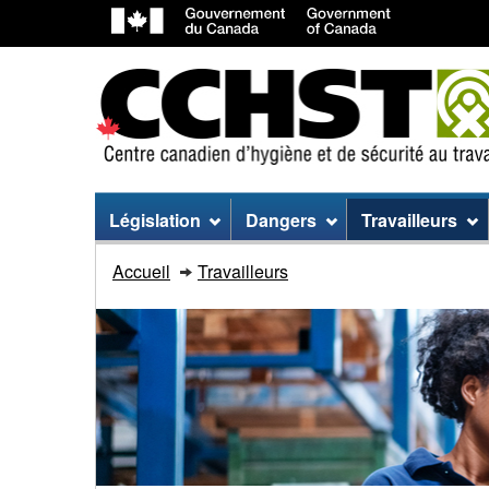
Menu
Législation
Dangers
Travailleurs
du
Accueil
Travailleurs
site