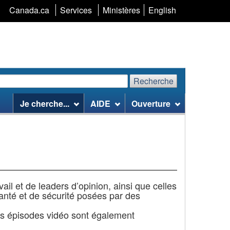
Sélection
Canada.ca
Services
Ministères
English
de
la
langue
Recherche
echerchez
Recherche
Je cherche...
AIDE
Ouverture
te
eb
il et de leaders d’opinion, ainsi que celles
anté et de sécurité posées par des
es épisodes vidéo sont également