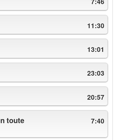
7:46
11:30
13:01
23:03
20:57
en toute
7:40