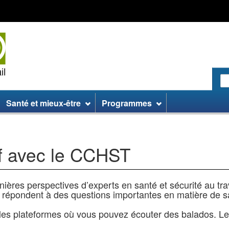
Passer
Passer
Passer
au
aux
à
contenu
informations
la
principal
sur
version
le
HTML
site
simplifiée
R
le
:
Santé et mieux-être
Programmes
si
W
uf avec le CCHST
ières perspectives d’experts en santé et sécurité au trava
i répondent à des questions importantes en matière de s
 les plateformes où vous pouvez écouter des balados. L