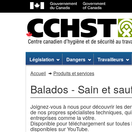
Menu
Législation
Dangers
Travailleurs
du
Vous
Accueil
Produits et services
site
êtes
Balados - Sain et sa
dans
:
Joignez-vous à nous pour découvrir les dern
de nos propres spécialistes techniques, qu
entreprises comme la vôtre.
Disponible pour téléchargement sur toutes
disponibles sur YouTube.