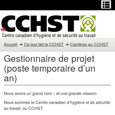
Menu
M
Passer
Passer
au
à
contenu
la
principal
version
HTML
simplifiée
Gestionnaire
Accueil
Ce que fait le CCHST
Carrières au CCHST
de
Gestionnaire de projet
projet
(poste temporaire d’un
(poste
an)
temporaire
d’un
Nous avons un grand nom – et une grande mission
an)
Nous sommes le Centre canadien d’hygiène et de sécurité
au travail, ou CCHST.