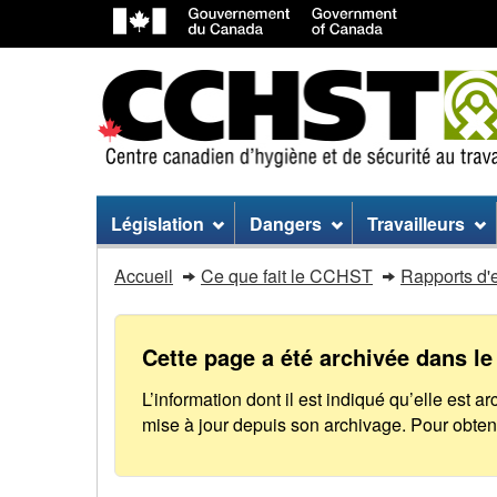
Menu
Législation
Dangers
Travailleurs
du
Plan
Accueil
Ce que fait le CCHST
Rapports d'e
site
ministériel
du
Cette page a été archivée dans l
Centre
L’information dont il est indiqué qu’elle est 
mise à jour depuis son archivage. Pour obteni
canadien
d’hygiène