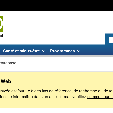
Passer
Passer
Passer
au
aux
à
contenu
informations
la
principal
sur
version
le
HTML
site
simplifiée
R
le
:
Santé et mieux-être
Programmes
si
W
ntreprise
e Web
archivée est fournie à des fins de référence, de recherche ou de 
r cette information dans un autre format, veuillez
communiquer 