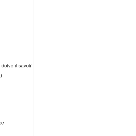
s doivent savoir
d
ce