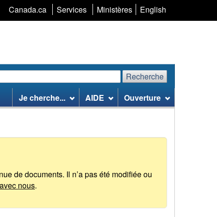
Sélection
Canada.ca
Services
Ministères
English
de
la
langue
Recherche
echerchez
Recherche
Je cherche...
AIDE
Ouverture
te
eb
tenue de documents. Il n’a pas été modifiée ou
avec nous
.