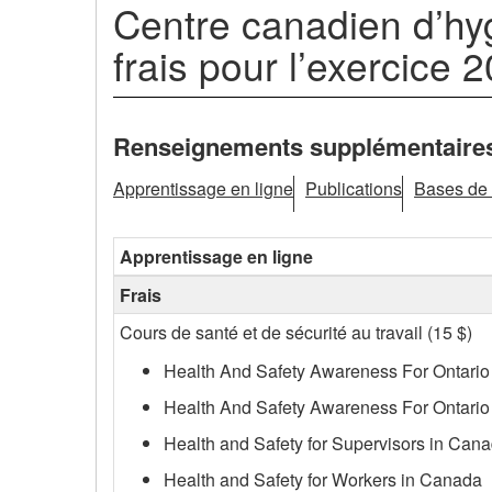
Centre canadien d’hygi
et
frais pour l’exercice
de
sécurité
Renseignements supplémentaires 
au
Apprentissage en ligne
Publications
Bases de 
travail
pour
Apprentissage en ligne
2024-
Frais
2025
Cours de santé et de sécurité au travail (15 $)
Health And Safety Awareness For Ontario
Health And Safety Awareness For Ontario
Health and Safety for Supervisors in Can
Health and Safety for Workers in Canada