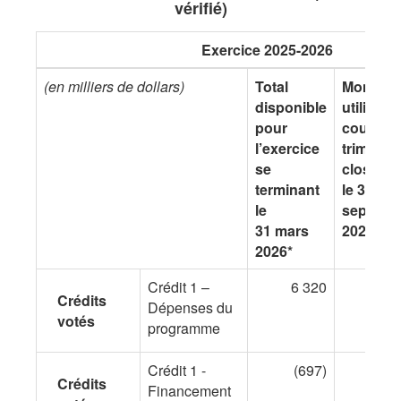
vérifié)
Exercice 2025-2026
(en milliers de dollars)
Total
Montant
disponible
utilisé a
pour
cours d
l’exercice
trimestr
se
clos
terminant
le 30
le
septemb
31 mars
2025
2026*
Crédit 1 –
6 320
1 8
Crédits
Dépenses du
votés
programme
Crédit 1 -
(697)
Crédits
Financement