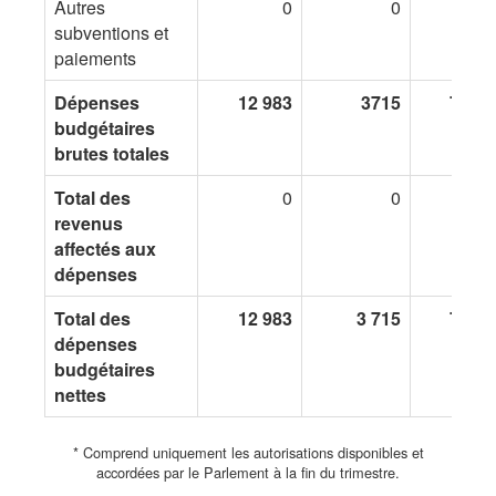
Autres
0
0
0
subventions et
paiements
Dépenses
12 983
3715
7 282
budgétaires
brutes totales
Total des
0
0
0
revenus
affectés aux
dépenses
Total des
12 983
3 715
7 282
dépenses
budgétaires
nettes
* Comprend uniquement les autorisations disponibles et
accordées par le Parlement à la fin du trimestre.