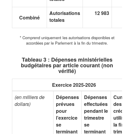
Autorisations
12 983
3 7
Combiné
totales
* Comprend uniquement les autorisations disponibles et
accordées par le Parlement à la fin du trimestre.
Tableau 3 : Dépenses ministérielles
budgétaires par article courant (non
vérifié)
Exercice 2025-2026
(en milliers de
Dépenses
Dépenses
Cumul
dollars)
prévues
effectuées
des
pour
pendant le
crédits
l’exercice
trimestre
utilisés à
se
se
la fin du
terminant
terminant
trimestre