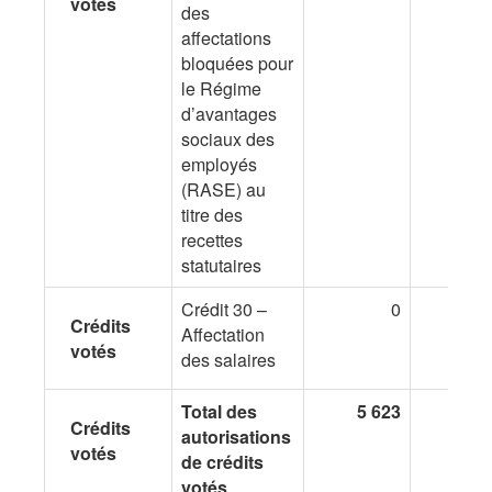
votés
des
affectations
bloquées pour
le Régime
d’avantages
sociaux des
employés
(RASE) au
titre des
recettes
statutaires
Crédit 30 –
0
Crédits
Affectation
votés
des salaires
Total des
5 623
1 8
Crédits
autorisations
votés
de crédits
votés