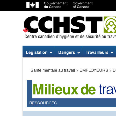
Menu
Législation
Dangers
Travailleurs
du
site
Santé mentale au travail
>
EMPLOYEURS
> D
RESSOURCES