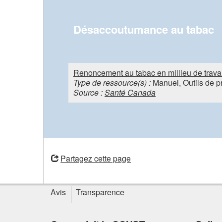
Désaccoutumance au tabac
Renoncement au tabac en millieu de travai
Type de ressource(s) :
Manuel, Outils de p
Source :
Santé Canada
ouvre
une
Partagez cette page
nouvelle
fenêtre
Informations
Avis
Transparence
sur
le
site