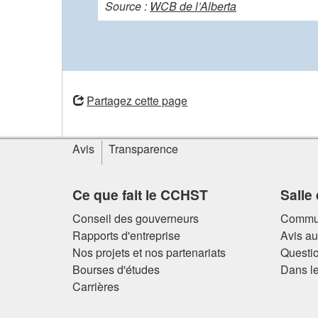
Source :
WCB de l’Alberta
ouvre
une
Partagez cette page
nouvelle
fenêtre
Informations
Avis
Transparence
sur
le
site
Ce que fait le CCHST
Salle
Conseil des gouverneurs
Commun
Rapports d'entreprise
Avis a
Nos projets et nos partenariats
Questio
Bourses d'études
Dans le
Carrières