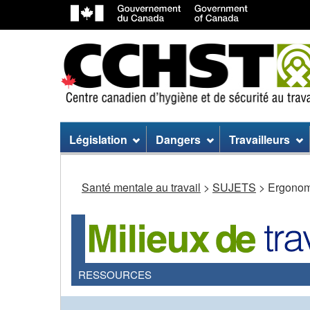
Menu
Législation
Dangers
Travailleurs
du
site
Santé mentale au travail
>
SUJETS
> Ergonom
RESSOURCES