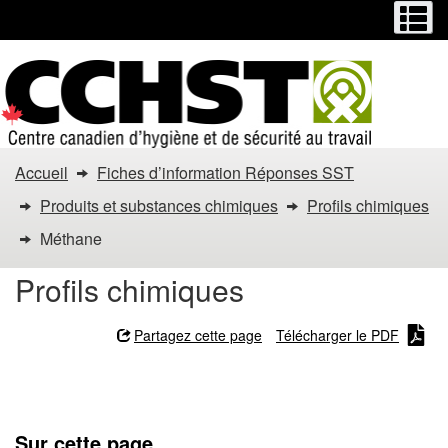
Menu
M
Passer
Passer
au
à
contenu
la
principal
version
HTML
simplifiée
Vous
Accueil
Fiches d’information Réponses SST
êtes
Produits et substances chimiques
Profils chimiques
dans
Méthane
:
Profils chimiques
Méthane
Partagez cette page
Télécharger le PDF
Méthane
Sur cette page