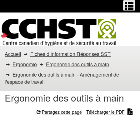
Menu
M
Passer
Passer
au
à
contenu
la
principal
version
HTML
simplifiée
Vous
Accueil
Fiches d’information Réponses SST
êtes
Ergonomie
Ergonomie des outils à main
dans
Ergonomie des outils à main - Aménagement de
l'espace de travail
:
Ergonomie des outils à main
Ergonomie
des
Partagez cette page
Télécharger le PDF
outils
Ergonomie des outils à
main - Aménagement de