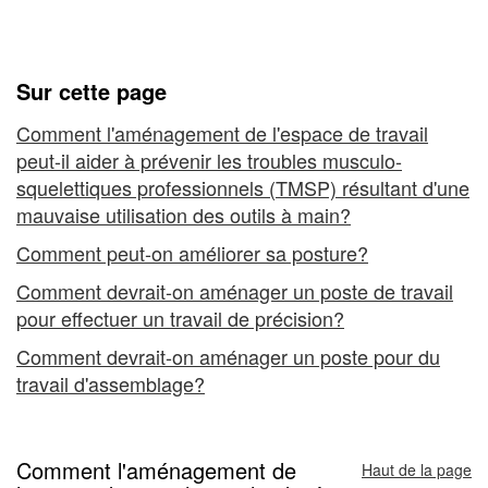
à
l'espace de travail
main
-
Sur cette page
Aménagement
Comment l'aménagement de l'espace de travail
peut-il aider à prévenir les troubles musculo-
de
squelettiques professionnels (TMSP) résultant d'une
l'espace
mauvaise utilisation des outils à main?
de
Comment peut-on améliorer sa posture?
Comment devrait-on aménager un poste de travail
travail
pour effectuer un travail de précision?
Comment devrait-on aménager un poste pour du
travail d'assemblage?
Comment l'aménagement de
Haut de la page