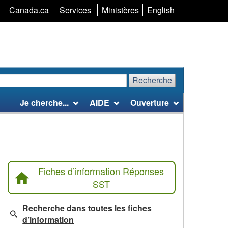
Sélection
Canada.ca
Services
Ministères
English
de
la
langue
Recherche
echerchez
Recherche
Je cherche...
AIDE
Ouverture
te
eb
Fiches d’information Réponses
SST
Recherche dans toutes les fiches
d’information