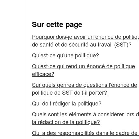
Élaboration et mise en
matière
de
Sur cette page
santé
Pourquoi dois-je avoir un énoncé de politiq
de santé et de sécurité au travail (SST)?
et
Qu'est-ce qu'une politique?
sécurité
Qu'est-ce qui rend un énoncé de politique
au
efficace?
travail
Sur quels genres de questions l'énoncé de
politique de SST doit-il porter?
-
Qui doit rédiger la politique?
Élaboration
Quels sont les éléments à considérer lors 
et
la rédaction de la politique?
mise
Qui a des responsabilités dans le cadre de 