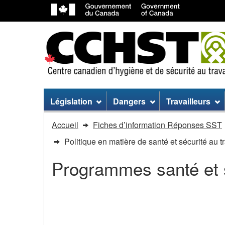
Menu
Législation
Dangers
Travailleurs
du
Vous
Accueil
Fiches d’information Réponses SST
site
êtes
Politique en matière de santé et sécurité au t
dans
Programmes santé et 
:
Politique
Politique en matière de 
en