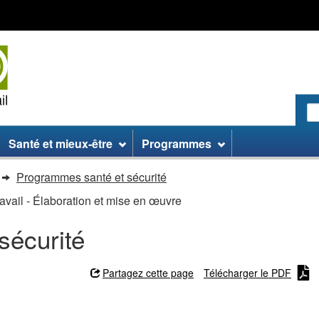
Passer
Passer
Passer
au
aux
à
contenu
informations
la
principal
sur
version
le
HTML
site
simplifiée
R
le
:
Santé et mieux-être
Programmes
si
W
Programmes santé et sécurité
ravail - Élaboration et mise en œuvre
sécurité
Partagez cette page
Télécharger le PDF
santé et sécurité au travail -