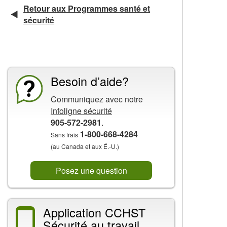
Retour aux Programmes santé et
sécurité
La CCHST présente
Besoin d’aide?
Communiquez avec notre
Infoligne sécurité
905-572-2981
.
1-800-668-4284
Sans frais
(au Canada et aux É.-U.)
Posez une question
Application CCHST
Sécurité au travail