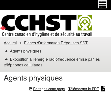
Menu
M
Passer
Passer
au
à
contenu
la
principal
version
HTML
simplifiée
Vous
Accueil
Fiches d’information Réponses SST
êtes
Agents physiques
dans
Exposition à l'énergie radiofréquence émise par les
téléphones cellulaires
:
Agents physiques
Exposition
à
Partagez cette page
Télécharger le PDF
l'énergie
Exposition à l'énergie
radiofréquence émise par