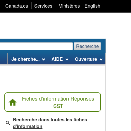
Sélection
Canada.ca
Services
Ministères
English
de
la
langue
Recherche
echerchez
Recherche
Je cherche...
AIDE
Ouverture
te
eb
Fiches d’information Réponses
SST
Recherche dans toutes les fiches
d’information