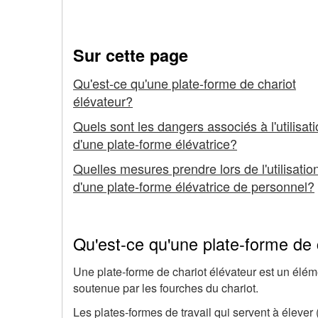
travail pour élever le 
à
fourche
Sur cette page
-
Qu'est-ce qu'une plate-forme de chariot
élévateur?
Plates-
Quels sont les dangers associés à l'utilisat
formes
d'une plate-forme élévatrice?
de
Quelles mesures prendre lors de l'utilisatio
d'une plate-forme élévatrice de personnel?
travail
pour
Qu'est-ce qu'une plate-forme de 
élever
le
Une plate-forme de chariot élévateur est un élém
soutenue par les fourches du chariot.
personnel
Les plates-formes de travail qui servent à élever 