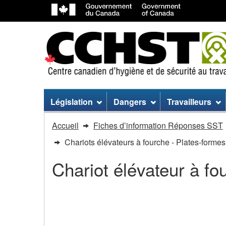
Menu
Législation
Dangers
Travailleurs
du
Vous
Accueil
Fiches d’information Réponses SST
site
êtes
Chariots élévateurs à fourche - Plates-formes
dans
Chariot élévateur à fo
:
Chariots
Chariots élévateurs à 
élévateurs