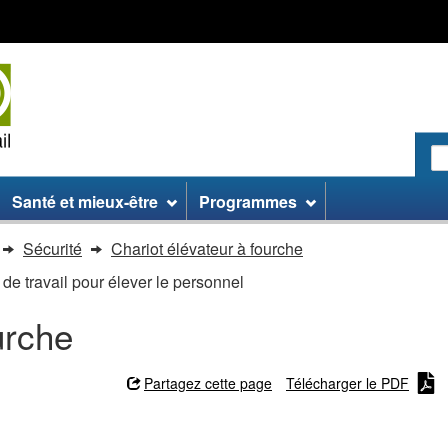
Passer
Passer
Passer
au
aux
à
contenu
informations
la
principal
sur
version
le
HTML
site
simplifiée
R
le
:
Santé et mieux-être
Programmes
si
W
Sécurité
Chariot élévateur à fourche
 de travail pour élever le personnel
urche
Partagez cette page
Télécharger le PDF
fourche - Plates-formes de