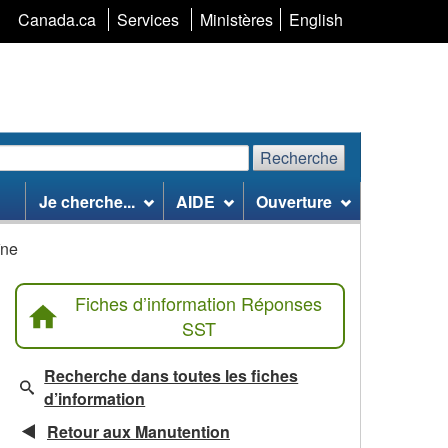
Sélection
Canada.ca
Services
Ministères
English
de
la
langue
Recherche
echerchez
Recherche
Je cherche...
AIDE
Ouverture
te
eb
îne
Fiches d’information Réponses
SST
Recherche dans toutes les fiches
d’information
Retour aux Manutention