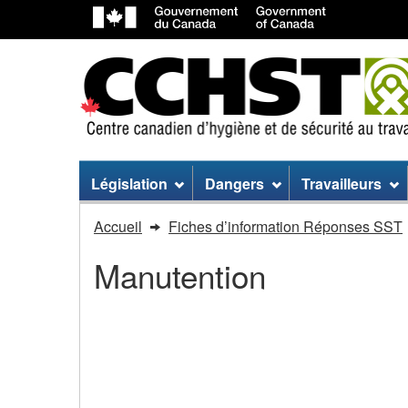
Menu
Législation
Dangers
Travailleurs
du
Vous
Accueil
Fiches d’information Réponses SST
site
êtes
Manutention
dans
:
Manutention
Manutention - Élingues
-