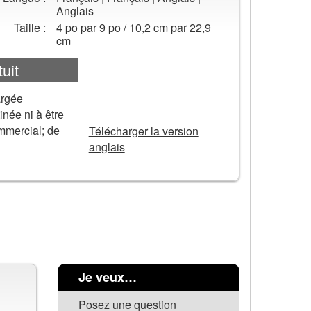
Anglais
Taille :
4 po par 9 po / 10,2 cm par 22,9
cm
uit
argée
TÉLÉCHARGER
inée ni à être
mmercial; de
Télécharger la version
anglais
Je veux…
Posez une question