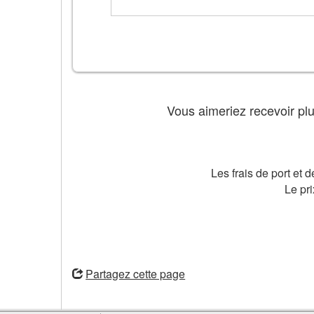
Vous aimeriez recevoir plu
Les frais de port et 
Le pri
ouvre
une
Partagez cette page
nouvelle
fenêtre