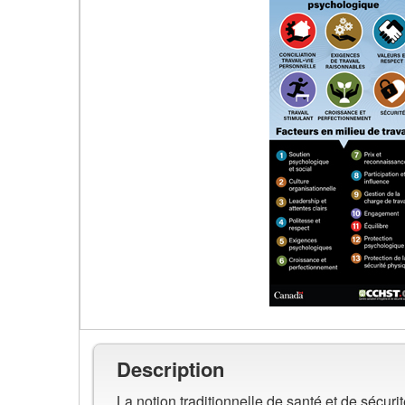
de
travail
sains
et
sécuritaires
sur
le
plan
psychologique
Aperçu
de
l'image
Description
de
Carte
La notion traditionnelle de santé et de sécu