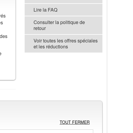
Lire la FAQ
yés
Consulter la politique de
es
retour
 des
Voir toutes les offres spéciales
et les réductions
e
VOIR TOUS LES OUTILS DE
PROMOTION
TOUT FERMER