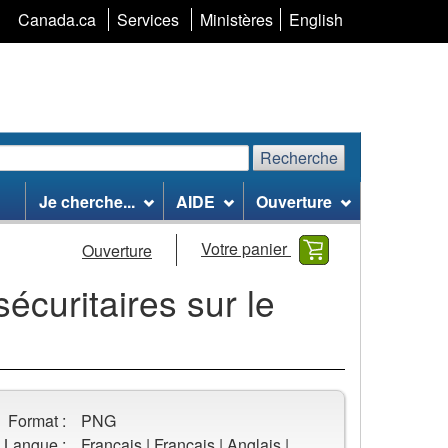
Sélection
Canada.ca
Services
Ministères
English
de
la
langue
Recherche
echerchez
Recherche
Je cherche...
AIDE
Ouverture
te
eb
Votre panier
Ouverture
sécuritaires sur le
Format :
PNG
Langue :
Français | Français | Anglais |