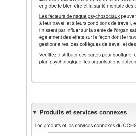
info
englobe le bien-être et la santé mentale des
éclair
Les facteurs de risque psychosociaux
peuvent
sur
à leur travail et à leurs conditions de trava
les
finissent par influer sur la santé de l'organisa
milieux
également des effets sur la façon dont le trav
de
gestionnaires, des collègues de travail et des 
travail
sains
Veuillez distribuer ces cartes pour souligner q
et
plan psychologique, les organisations doiven
sécuritaires
sur
le
plan
psychologique
Produits et services connexes
Les produits et les services connexes du CCHST