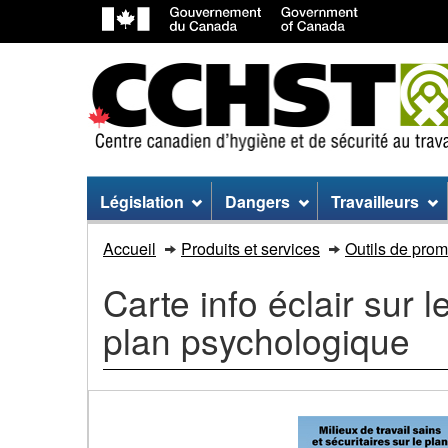
Menu
Législation
Dangers
Travailleurs
du
Carte
Accueil
Produits et services
Outils de prom
site
info
Carte info éclair sur l
éclair
plan psychologique
sur
les
milieux