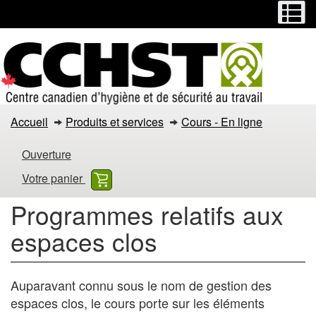
Menu
M
Passer
Passer
au
à
contenu
la
principal
version
HTML
simplifiée
Programmes
Accueil
Produits et services
Cours - En ligne
relatifs
Ouverture
aux
Votre panier
espaces
Programmes relatifs aux
clos
espaces clos
Auparavant connu sous le nom de gestion des
espaces clos, le cours porte sur les éléments