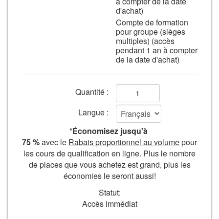
regardant
à compter de la date
d'achat)
une
Compte de formation
feuille
pour groupe (sièges
de
multiples) (accès
papier
pendant 1 an à compter
de la date d'achat)
Champs
Quantité :
de
Langue :
formulaire
*
Économisez jusqu'à
Ajouter
75 %
avec le
Rabais proportionnel au volume
pour
les cours de qualification en ligne. Plus le nombre
au
de places que vous achetez est grand, plus les
panier
économies le seront aussi!
Statut:
Accès immédiat