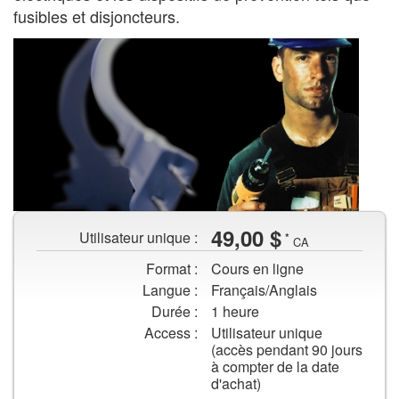
fusibles et disjoncteurs.
Ouvrier
49,00 $
Utilisateur unique :
*
avec
CA
à
Format :
Cours en ligne
la
Langue :
Français/Anglais
main
Durée :
1 heure
un
Access :
Utilisateur unique
outil
(accès pendant 90 jours
électrique
à compter de la date
d'achat)
et