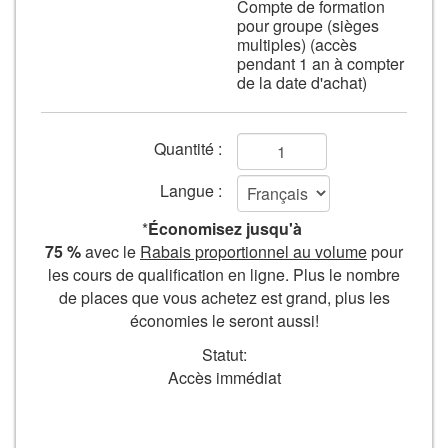
Compte de formation
un
pour groupe (sièges
cordon.
multiples) (accès
pendant 1 an à compter
de la date d'achat)
Champs
Quantité :
de
Langue :
formulaire
*
Économisez jusqu'à
Ajouter
75 %
avec le
Rabais proportionnel au volume
pour
les cours de qualification en ligne. Plus le nombre
au
de places que vous achetez est grand, plus les
panier
économies le seront aussi!
Statut:
Accès immédiat