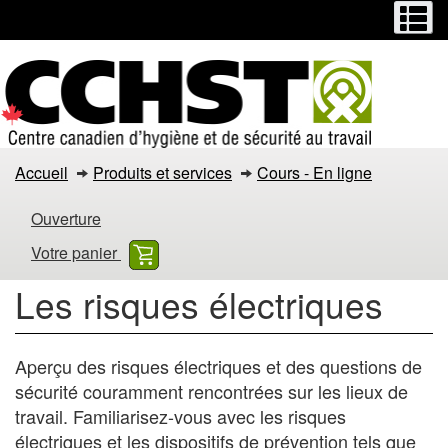
Menu
M
Passer
Passer
au
à
contenu
la
principal
version
HTML
simplifiée
Les
Accueil
Produits et services
Cours - En ligne
risques
Ouverture
électriques
Votre panier
Les risques électriques
Aperçu des risques électriques et des questions de
sécurité couramment rencontrées sur les lieux de
travail. Familiarisez-vous avec les risques
électriques et les dispositifs de prévention tels que