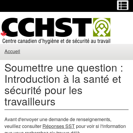
Menu
M
Passer
Passer
au
à
contenu
la
principal
version
HTML
simplifiée
Soumettre
Accueil
une
Soumettre une question :
question
Introduction à la santé et
:
sécurité pour les
Introduction
travailleurs
à
la
Avant d'envoyer une demande de renseignements,
veuillez consulter
Réponses SST
pour voir si l'information
que vous recherchez s'y trouve déjà.