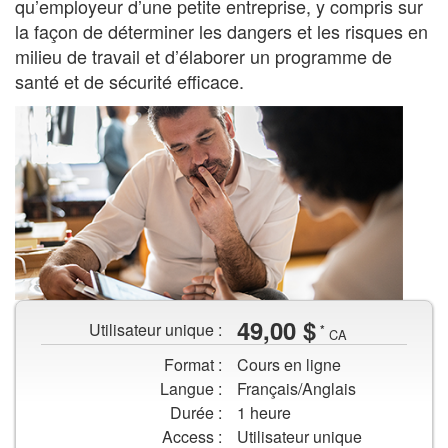
petite
qu’employeur d’une petite entreprise, y compris sur
entreprise
la façon de déterminer les dangers et les risques en
milieu de travail et d’élaborer un programme de
santé et de sécurité efficace.
Deux
49,00 $
Utilisateur unique :
*
travailleurs
CA
regardent
Format :
Cours en ligne
une
Langue :
Français/Anglais
tablette
Durée :
1 heure
Access :
Utilisateur unique