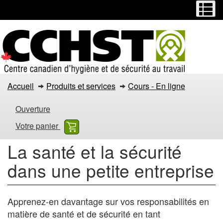
Menu
M
Passer
Passer
au
à
contenu
la
principal
version
HTML
simplifiée
La
Accueil
Produits et services
Cours - En ligne
santé
Ouverture
et
Votre panier
la
La santé et la sécurité
sécurité
dans une petite entreprise
dans
une
Apprenez-en davantage sur vos responsabilités en
matière de santé et de sécurité en tant