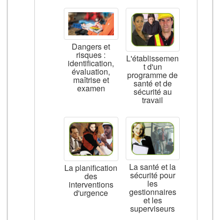
Dangers et
risques :
L'établissemen
identification,
t d'un
évaluation,
programme de
maîtrise et
santé et de
examen
sécurité au
travail
La santé et la
La planification
sécurité pour
des
les
interventions
gestionnaires
d'urgence
et les
superviseurs