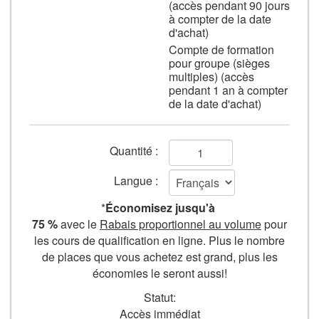
(accès pendant 90 jours
à compter de la date
d'achat)
Compte de formation
pour groupe (sièges
multiples) (accès
pendant 1 an à compter
de la date d'achat)
Champs
Quantité :
de
Langue :
formulaire
*
Économisez jusqu'à
Ajouter
75 %
avec le
Rabais proportionnel au volume
pour
les cours de qualification en ligne. Plus le nombre
au
de places que vous achetez est grand, plus les
panier
économies le seront aussi!
Statut:
Accès immédiat