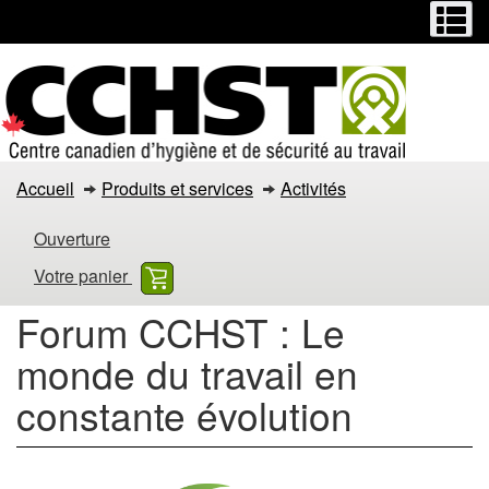
Menu
M
Passer
Passer
au
à
contenu
la
principal
version
HTML
simplifiée
Forum
Accueil
Produits et services
Activités
CCHST
Ouverture
:
Votre panier
Le
Forum CCHST : Le
monde
monde du travail en
du
constante évolution
travail