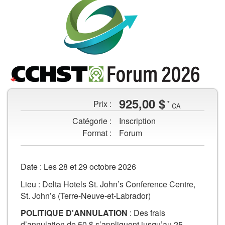
en
constante
évolution
Aperçu
925,00 $
Prix :
*
de
CA
l'image
Catégorie :
Inscription
de
Format :
Forum
Forum
CCHST
Champs
:
Date : Les 28 et 29 octobre 2026
Le
de
Lieu : Delta Hotels St. John’s Conference Centre,
monde
formulaire
St. John’s (Terre-Neuve-et-Labrador)
du
travail
Ajouter
POLITIQUE D'ANNULATION
: Des frais
en
d’annulation de 50 $ s’appliquent jusqu’au 25