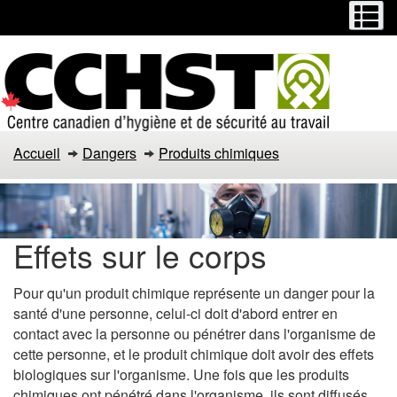
Menu
M
Passer
Passer
au
à
contenu
la
principal
version
HTML
simplifiée
Accueil
Dangers
Produits chimiques
Effets sur le corps
Pour qu'un produit chimique représente un danger pour la
santé d'une personne, celui-ci doit d'abord entrer en
contact avec la personne ou pénétrer dans l'organisme de
cette personne, et le produit chimique doit avoir des effets
biologiques sur l'organisme. Une fois que les produits
chimiques ont pénétré dans l'organisme, ils sont diffusés