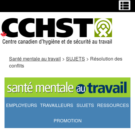
Menu
M
Passer
Passer
au
à
contenu
la
principal
version
HTML
simplifiée
Santé mentale au travail
>
SUJETS
> Résolution des
conflits
EMPLOYEURS
TRAVAILLEURS
SUJETS
RESSOURCES
PROMOTION