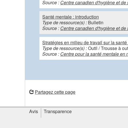
Source :
Centre canadien d'hygiène et de 
Santé mentale : introduction
Type de ressource(s) :
Bulletin
Source :
Centre canadien d'hygiène et de 
Stratégies en milieu de travail sur la sant
Type de ressource(s) :
Outil / Trousse à ou
Source :
Centre pour la santé mentale en m
ouvre
une
Partagez cette page
nouvelle
fenêtre
Informations
Avis
Transparence
sur
le
site