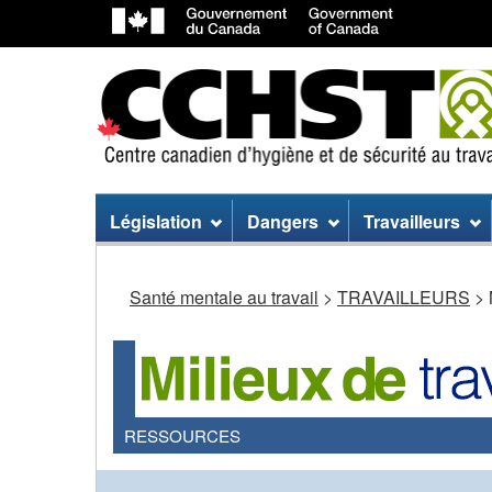
Menu
Législation
Dangers
Travailleurs
du
site
Santé mentale au travail
>
TRAVAILLEURS
> 
RESSOURCES