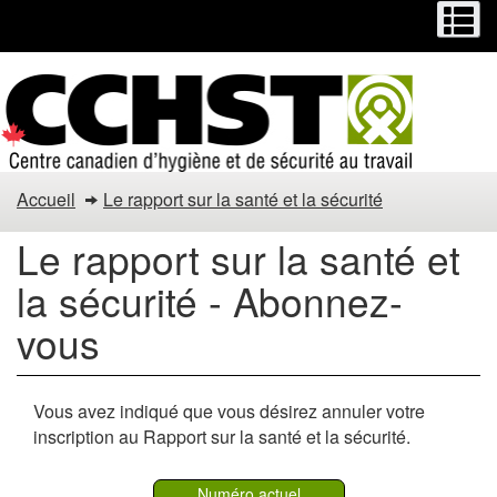
Menu
M
Passer
Passer
au
à
contenu
la
principal
version
HTML
simplifiée
Accueil
Le rapport sur la santé et la sécurité
Le rapport sur la santé et
la sécurité - Abonnez-
vous
Vous avez indiqué que vous désirez annuler votre
inscription au Rapport sur la santé et la sécurité.
Numéro actuel