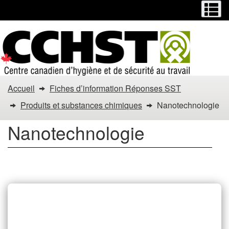
Menu
M
Passer
Passer
au
à
contenu
la
principal
version
HTML
simplifiée
Vous
Accueil
Fiches d’information Réponses SST
êtes
Produits et substances chimiques
Nanotechnologie
dans
Nanotechnologie
:
Nanotechnologie
Nanotechnologie Fiches
d’information