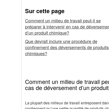
cas
Sur cette page
de
Comment un milieu de travail peut-il se
déversement
préparer à intervenir en cas de déverseme
d’un produit chimique?
d’un
Que devrait inclure une procédure de
produit
confinement des déversements de produits
chimiques?
chimique
Comment un milieu de travail peut
cas de déversement d’un produi
La plupart des milieux de travail entreposent dans
contiennent qu’une petite quantité de produits c