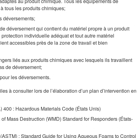
e adaptés au produit chimique. Tous les équipements de
 à tous les produits chimiques;
s déversements;
 de déversement qui contient du matériel propre à un produit
rotection individuelle adéquat et tout autre matériel
ient accessibles près de la zone de travail et bien
ers liés aux produits chimiques avec lesquels ils travaillent
 cas de déversement;
 pour les déversements.
es à consulter lors de l’élaboration d’un plan d’intervention en
A) 400 : Hazardous Materials Code (États Unis)
of Mass Destruction (WMD) Standard for Responders (États-
s (ASTM) : Standard Guide for Using Aqueous Foams to Control