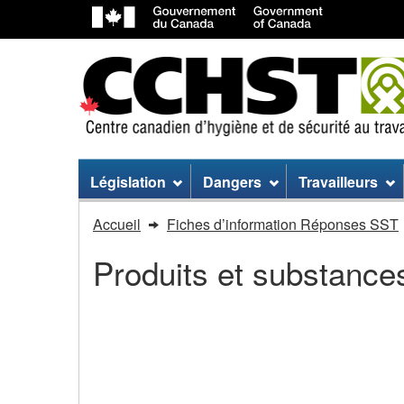
Menu
Législation
Dangers
Travailleurs
du
Vous
Accueil
Fiches d’information Réponses SST
site
êtes
Produits et substance
dans
:
Intervention
Intervention en cas de
chimique
en