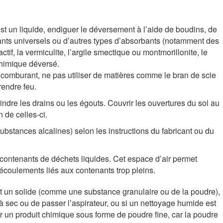
est un liquide, endiguer le déversement à l’aide de boudins, de
ants universels ou d’autres types d’absorbants (notamment des
if, la vermiculite, l’argile smectique ou montmorillonite, le
chimique déversé.
 comburant, ne pas utiliser de matières comme le bran de scie
prendre feu.
ndre les drains ou les égouts. Couvrir les ouvertures du sol au
n de celles-ci.
ubstances alcalines) selon les instructions du fabricant ou du
 contenants de déchets liquides. Cet espace d’air permet
 écoulements liés aux contenants trop pleins.
st un solide (comme une substance granulaire ou de la poudre),
r à sec ou de passer l’aspirateur, ou si un nettoyage humide est
 un produit chimique sous forme de poudre fine, car la poudre