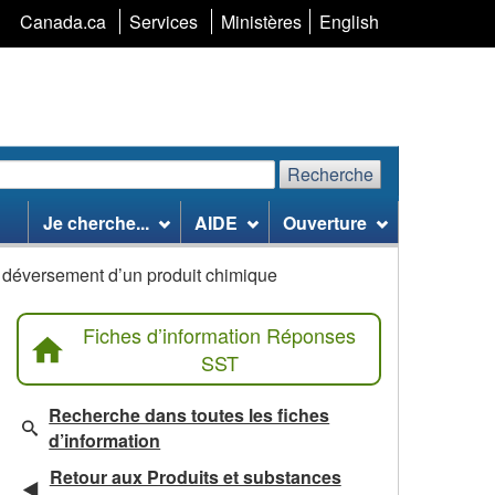
Sélection
Canada.ca
Services
Ministères
English
de
la
langue
Recherche
echerchez
Recherche
Je cherche...
AIDE
Ouverture
te
eb
e déversement d’un produit chimique
Fiches d’information Réponses
SST
Recherche dans toutes les fiches
d’information
Retour aux Produits et substances