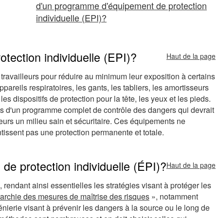
d'un programme d'équipement de protection
individuelle (EPI)?
tection individuelle (EPI)?
Haut de la page
s travailleurs pour réduire au minimum leur exposition à certains
reils respiratoires, les gants, les tabliers, les amortisseurs
s dispositifs de protection pour la tête, les yeux et les pieds.
nts d'un programme complet de contrôle des dangers qui devrait
eurs un milieu sain et sécuritaire. Ces équipements ne
issent pas une protection permanente et totale.
de protection individuelle (ÉPI)?
Haut de la page
l, rendant ainsi essentielles les stratégies visant à protéger les
rarchie des mesures de maîtrise des risques
», notamment
génierie visant à prévenir les dangers à la source ou le long de