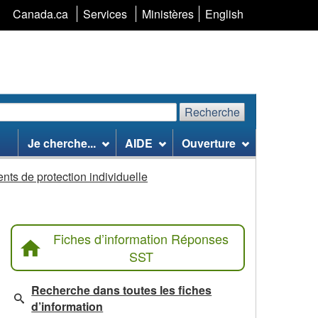
Sélection
Canada.ca
Services
Ministères
English
de
la
langue
Recherche
echerchez
Recherche
Je cherche...
AIDE
Ouverture
te
eb
ts de protection individuelle
Fiches d’information Réponses
SST
Recherche dans toutes les fiches
d’information