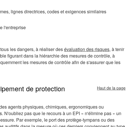
rmes, lignes directrices, codes et exigences similaires
e l'entreprise
 tous les dangers, à réaliser des
évaluation des risques
, à tenir
le figurant dans la hiérarchie des mesures de contrôle, à
fréquemment les mesures de contrôle afin de s'assurer que les
uipement de protection
Haut de la page
 à des agents physiques, chimiques, ergonomiques ou
s. N'oubliez pas que le recours à un EPI « n'élimine pas » un
 blessure. Par exemple, le port des protège-tympans ou des
ges auditifs dans la mesure où ces derniers conviennent au type