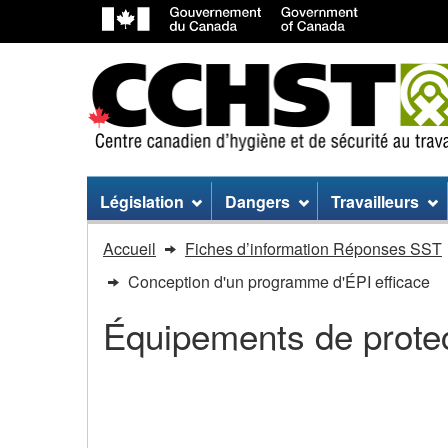
Menu
Législation
Dangers
Travailleurs
du
Vous
Accueil
Fiches d’information Réponses SST
site
êtes
Conception d'un programme d'ÉPI efficace
dans
Équipements de protect
:
Conception
Conception d'un progr
d'un