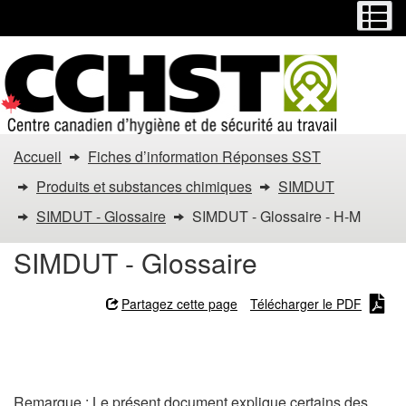
Menu
M
Passer
Passer
au
à
contenu
la
principal
version
HTML
simplifiée
Vous
Accueil
Fiches d’information Réponses SST
êtes
Produits et substances chimiques
SIMDUT
dans
SIMDUT - Glossaire
SIMDUT - Glossaire - H-M
:
SIMDUT - Glossaire
SIMDUT
Partagez cette page
Télécharger le PDF
-
SIMDUT - Glossaire - H-M
Glossaire
Remarque : Le présent document explique certains des