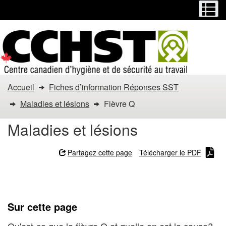
Menu
M
Passer
Passer
au
à
contenu
la
principal
version
HTML
simplifiée
Vous
Accueil
Fiches d’information Réponses SST
êtes
Maladies et lésions
Fièvre Q
dans
Maladies et lésions
:
Partagez cette page
Télécharger le PDF
Fièvre
Fièvre Q
Q
Sur cette page
Qu'est-ce que la fièvre Q et quelle en est la cause?