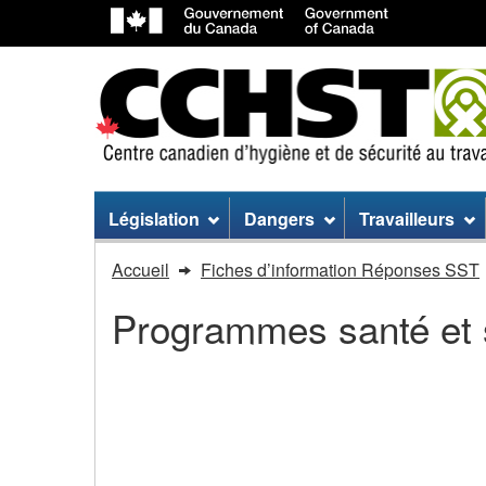
Menu
Législation
Dangers
Travailleurs
du
Vous
Accueil
Fiches d’information Réponses SST
site
êtes
Programmes santé et 
dans
:
Intelligence
Intelligence artificielle 
artificielle