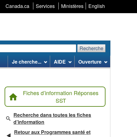
Sélection
Canada.ca
Services
Ministères
English
de
la
langue
Recherche
echerchez
Recherche
Je cherche...
AIDE
Ouverture
te
eb
Fiches d’information Réponses
SST
Recherche dans toutes les fiches
d’information
Retour aux Programmes santé et