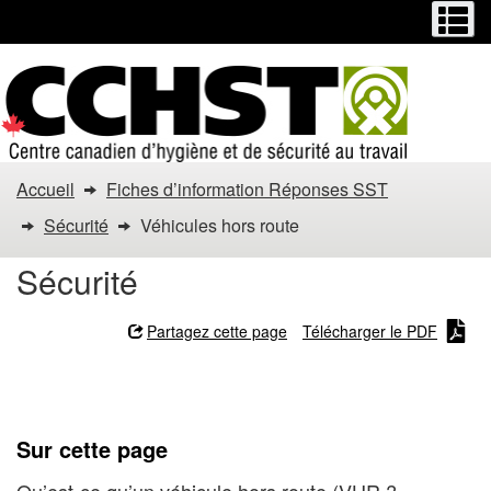
Menu
M
Passer
Passer
au
à
contenu
la
principal
version
HTML
simplifiée
Vous
Accueil
Fiches d’information Réponses SST
êtes
Sécurité
Véhicules hors route
dans
Sécurité
:
Partagez cette page
Télécharger le PDF
Véhicules
Véhicules hors route
hors
route
Sur cette page
Qu’est-ce qu’un véhicule hors route (VHR ?