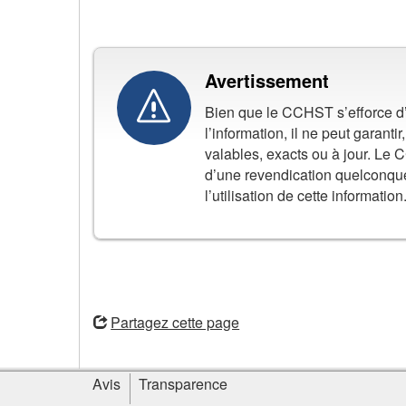
Avertissement
Bien que le CCHST s’efforce d’as
l’information, il ne peut garant
valables, exacts ou à jour. Le
d’une revendication quelconqu
l’utilisation de cette information
ouvre
une
Partagez cette page
nouvelle
fenêtre
Informations
Avis
Transparence
sur