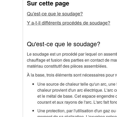
Sur cette page
Procédés
Qu'est-ce que le soudage?
de
Y a-t-il différents procédés de soudage?
soudage
et
Qu'est-ce que le soudage?
dangers
Le soudage est un procédé par lequel on assemb
associés
chauffage et fusion des parties en contact de man
matériau constitutif des pièces assemblées.
À la base, trois éléments sont nécessaires pour r
Une source de chaleur telle qu'un arc, une 
chaleur provient d'un arc électrique. L'arc 
et le métal de base. Cet espace engendre d
courant et aux rayons de l'arc. L'arc fait fo
Une protection, par l'utilisation d'un gaz o
moment de sa réalisation. L'oxygène présent