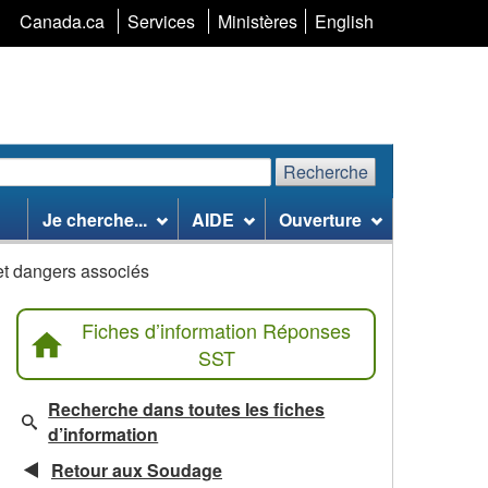
Sélection
Canada.ca
Services
Ministères
English
de
la
langue
Recherche
echerchez
Recherche
Je cherche...
AIDE
Ouverture
te
eb
t dangers associés
Fiches d’information Réponses
SST
Recherche dans toutes les fiches
d’information
Retour aux Soudage