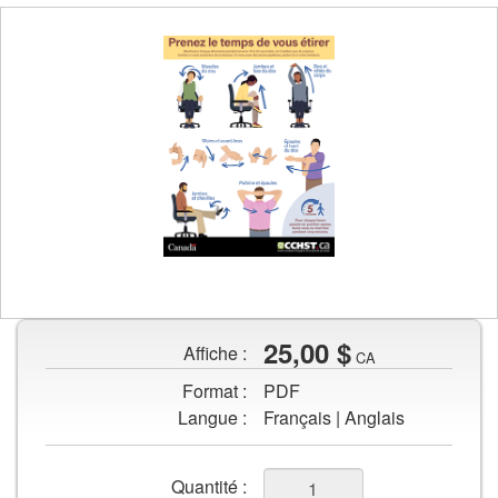
Aperçu
de
l'image
de
25,00 $
Affiche :
CA
Prenez
Format :
PDF
le
Langue :
Français | Anglais
temps
de
vous
Champs
Quantité :