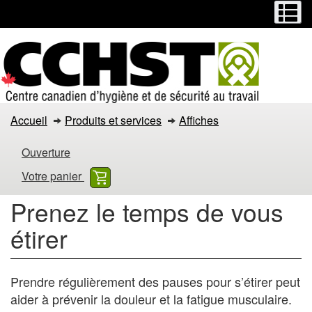
Menu
M
Passer
Passer
au
à
contenu
la
principal
version
HTML
simplifiée
Prenez
Accueil
Produits et services
Affiches
le
Ouverture
temps
Votre panier
de
Prenez le temps de vous
vous
étirer
étirer
Prendre régulièrement des pauses pour s’étirer peut
aider à prévenir la douleur et la fatigue musculaire.