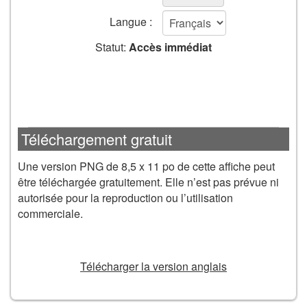
étirer
de
Langue :
formulaire
Statut:
Accès immédiat
Ajouter
au
AJOUTER AU PANIER
panier
Téléchargement gratuit
Une version PNG de 8,5 x 11 po de cette affiche peut
être téléchargée gratuitement. Elle n’est pas prévue ni
autorisée pour la reproduction ou l’utilisation
commerciale.
TÉLÉCHARGER
Télécharger la version anglais