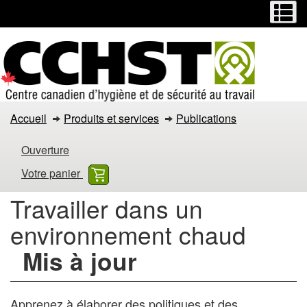
Menu
M
Passer
Passer
au
à
contenu
la
principal
version
HTML
simplifiée
Travailler
Accueil
Produits et services
Publications
dans
Ouverture
un
Votre panier
environnement
Travailler dans un
chaud
environnement chaud
Mis à jour
Apprenez à élaborer des politiques et des