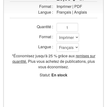
des
le
Format :
Imprimer | PDF
matières
titre
Langue :
Français | Anglais
de
«
Travailler
Travailler
dans
Champs
dans
Quantité :
un
un
de
environnement
Format :
environnement
formulaire
chaud
chaud
Langue :
»
Ajouter
*Économisez jusqu'à 25 % grâce aux
remises sur
au
quantité.
Plus vous achetez de publications, plus
panier
vous économisez.
Statut:
En stock
AJOUTER AU PANIER