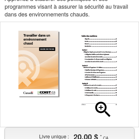
programmes visant à assurer la sécurité au travail
dans des environnements chauds.
Couverture
du
Page
guide
de
de
la
poche
20,00 $
table
Livre unique :
comportant
*
CA