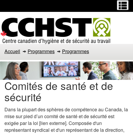
Menu
M
Passer
Passer
au
à
contenu
la
principal
version
HTML
simplifiée
Accueil
Programmes
Programmes
Comités de santé et de
sécurité
Dans la plupart des sphères de compétence au Canada, la
mise sur pied d’un comité de santé et de sécurité est
exigée par la loi [lien externe]. Composée d'un
représentant syndical et d'un représentant de la direction,