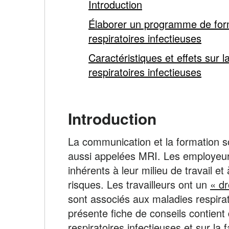
la
Introduction
COVID-
Élaborer un programme de form
respiratoires infectieuses
19
Caractéristiques et effets sur 
-
respiratoires infectieuses
main
Introduction
content
La communication et la formation so
aussi appelées MRI. Les employeurs
inhérents à leur milieu de travail e
risques. Les travailleurs ont un
« dr
sont associés aux maladies respirat
présente fiche de conseils contie
respiratoires infectieuses et sur l