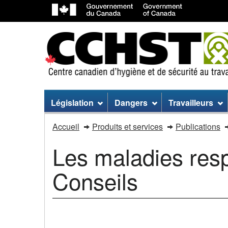
Menu
Législation
Dangers
Travailleurs
du
Les
Accueil
Produits et services
Publications
site
maladies
Les maladies resp
respiratoires
Conseils
infectieuses
/
COVID-