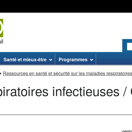
Passer
Passer
Passer
au
aux
à
contenu
informations
la
principal
sur
version
le
HTML
site
simplifiée
R
le
:
Santé et mieux-être
Programmes
si
W
Ressources en santé et sécurité sur les maladies respiratoires
iratoires infectieuses 
vers