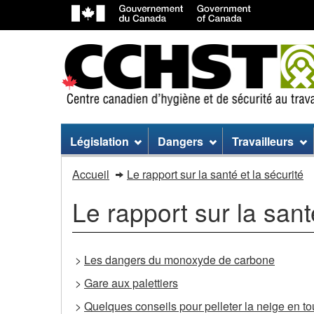
Menu
Législation
Dangers
Travailleurs
du
Menu
Accueil
Le rapport sur la santé et la sécurité
site
du
Le rapport sur la sant
site
>
Les dangers du monoxyde de carbone
>
Gare aux palettiers
>
Quelques conseils pour pelleter la neige en to