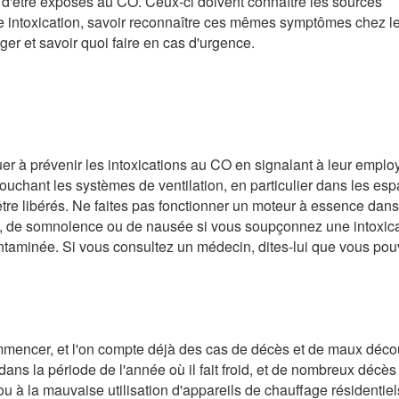
t d'être exposés au CO. Ceux-ci doivent connaître les sources
e intoxication, savoir reconnaître ces mêmes symptômes chez l
er et savoir quoi faire en cas d'urgence.
r à prévenir les intoxications au CO en signalant à leur emplo
 touchant les systèmes de ventilation, en particulier dans les es
re libérés. Ne faites pas fonctionner un moteur à essence dan
ge, de somnolence ou de nausée si vous soupçonnez une intoxic
ntaminée. Si vous consultez un médecin, dites-lui que vous po
ommencer, et l'on compte déjà des cas de décès et de maux déco
ns la période de l'année où il fait froid, et de nombreux décès
 à la mauvaise utilisation d'appareils de chauffage résidentiel