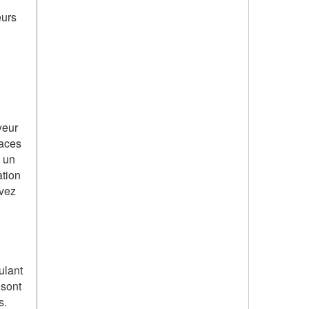
eurs
yeur
paces
s un
ation
uvez
ulant
 sont
s.