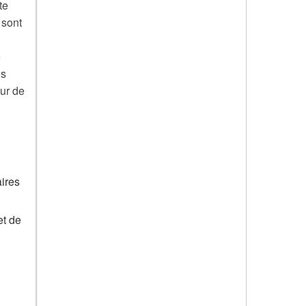
te
 sont
e
es
eur de
aires
et de