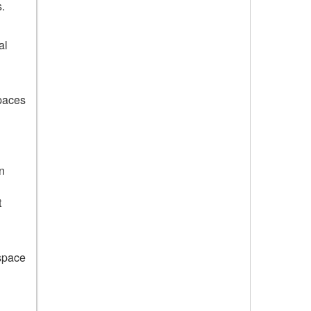
s.
al
spaces
n
t
espace