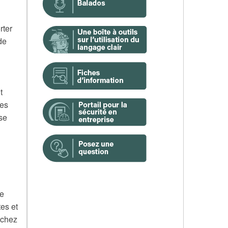
rter
de
t
des
se
ue
tes et
 chez