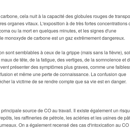
arbone, cela nuit à la capacité des globules rouges de transpo
es organes vitaux. L'exposition à de très fortes concentrations 
oma ou la mort en quelques minutes, et les signes d'une
si, le monoxyde de carbone est un gaz extrêmement dangereux.
n sont semblables à ceux de la grippe (mais sans la fièvre), soi
maux de tête, de la fatigue, des vertiges, de la somnolence et 
euvent présenter des symptômes plus graves, comme une faibles
nfusion et même une perte de connaissance. La confusion que
cher la victime de se rendre compte que sa vie est en danger.
principale source de CO au travail. Il existe également un risq
epôts, les raffineries de pétrole, les aciéries et les usines de pâ
fourneaux. On a également recensé des cas d'intoxication au CO