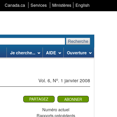
Sélection
Canada.ca
Services
Ministères
English
de
la
langue
Recherche
echerchez
Recherche
Je cherche...
AIDE
Ouverture
te
eb
o
Vol. 6, N
. 1 janvier 2008
PARTAGEZ
ABONNER
Numéro actuel
Rapports précédents