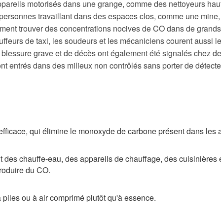
 appareils motorisés dans une grange, comme des nettoyeurs hau
s personnes travaillant dans des espaces clos, comme une mine,
galement trouver des concentrations nocives de CO dans de grands
ffeurs de taxi, les soudeurs et les mécaniciens courent aussi l
 blessure grave et de décès ont également été signalés chez d
ont entrés dans des milieux non contrôlés sans porter de détect
 efficace, qui élimine le monoxyde de carbone présent dans les 
des chauffe-eau, des appareils de chauffage, des cuisinières 
produire du CO.
à piles ou à air comprimé plutôt qu'à essence.