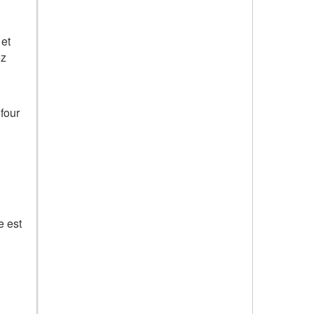
 et
ez
 four
e est