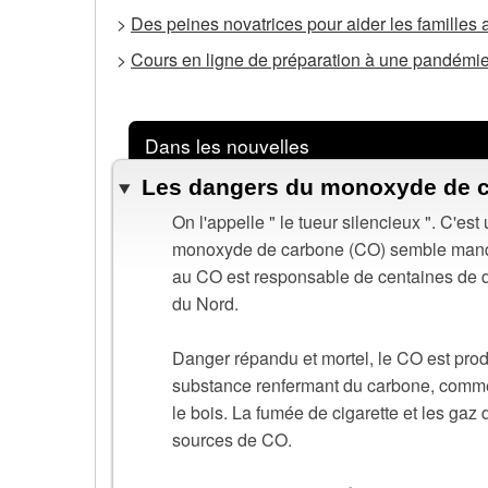
>
Des peines novatrices pour aider les familles 
>
Cours en ligne de préparation à une pandémie
Dans les nouvelles
Les dangers du monoxyde de 
On l'appelle " le tueur silencieux ". C'est
monoxyde de carbone (CO) semble manquer 
au CO est responsable de centaines de dé
du Nord.
Danger répandu et mortel, le CO est produ
substance renfermant du carbone, comme l'
le bois. La fumée de cigarette et les ga
sources de CO.