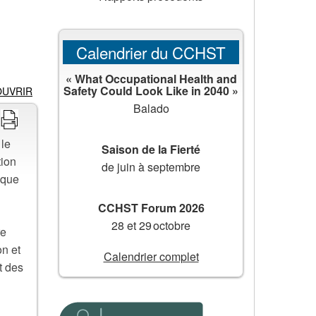
Calendrier du CCHST
« What Occupational Health and
Safety Could Look Like in 2040 »
OUVRIR
Balado
 le
Saison de la Fierté
tion
de juin à septembre
ique
CCHST Forum 2026
28 et 29 octobre
re
on et
Calendrier complet
t des