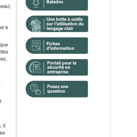
seau)
ue à
ique
ttes
es,
a
e
 Il
res