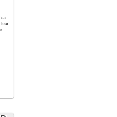
.
r sa
 leur
ar