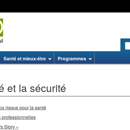
Passer
Passer
Passer
au
aux
à
contenu
informations
la
principal
sur
version
le
HTML
site
simplifiée
R
le
:
Santé et mieux-être
Programmes
si
W
é et la sécurité
ros risque pour la santé
 professionnelles
s Story »