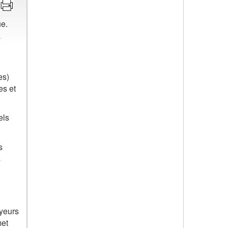
ue.
a
es)
es et
els
s
s
oyeurs
met