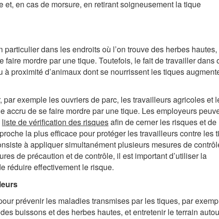
e et, en cas de morsure, en retirant soigneusement la tique
en particulier dans les endroits où l’on trouve des herbes hautes,
aire mordre par une tique. Toutefois, le fait de travailler dans
 à proximité d’animaux dont se nourrissent les tiques augmente
, par exemple les ouvriers de parc, les travailleurs agricoles et l
sque accru de se faire mordre par une tique. Les employeurs peuv
e
liste de vérification des risques
afin de cerner les risques et de
roche la plus efficace pour protéger les travailleurs contre les 
consiste à appliquer simultanément plusieurs mesures de contrô
s de précaution et de contrôle, il est important d’utiliser la
de réduire effectivement le risque.
leurs
pour prévenir les maladies transmises par les tiques, par exemp
s, des buissons et des herbes hautes, et entretenir le terrain auto