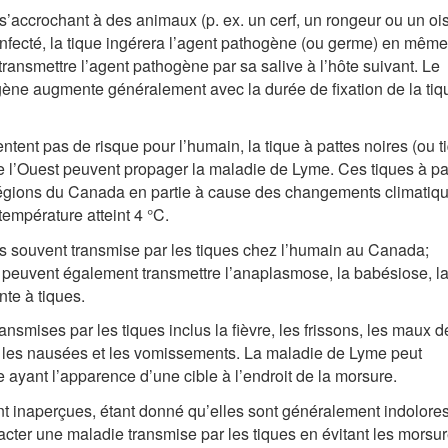
s’accrochant à des animaux (p. ex. un cerf, un rongeur ou un oi
t infecté, la tique ingérera l’agent pathogène (ou germe) en même
transmettre l’agent pathogène par sa salive à l’hôte suivant. Le
gène augmente généralement avec la durée de fixation de la tiq
tent pas de risque pour l’humain, la tique à pattes noires (ou t
 de l’Ouest peuvent propager la maladie de Lyme. Ces tiques à pa
régions du Canada en partie à cause des changements climatiqu
température atteint 4 °C.
us souvent transmise par les tiques chez l’humain au Canada;
tes peuvent également transmettre l’anaplasmose, la babésiose, l
nte à tiques.
smises par les tiques inclus la fièvre, les frissons, les maux d
es, les nausées et les vomissements. La maladie de Lyme peut
 ayant l’apparence d’une cible à l’endroit de la morsure.
nt inaperçues, étant donné qu’elles sont généralement indolores.
racter une maladie transmise par les tiques en évitant les morsu