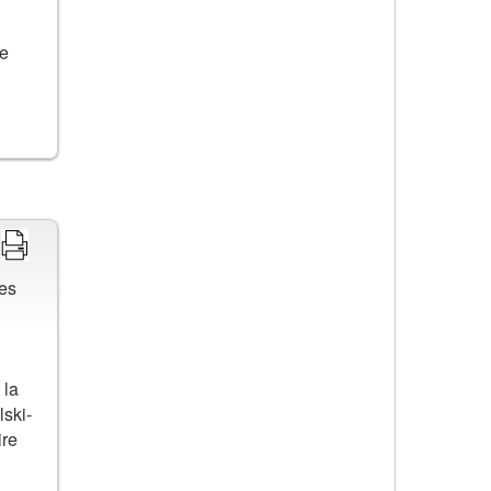
ée
des
 la
lski-
ire