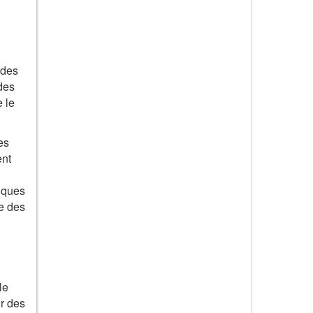
 des
 des
 le
es
ent
tiques
le des
le
ur des