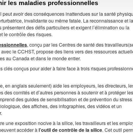
ir les maladies professionnelles
ail peut avoir des conséquences inattendues sur la santé physiq
rturbatrice, invalidante ou même fatale. La reconnaissance et l
présentent des défis particuliers et exigent l’élimination ou la
t le contrôle des risques.
essionnelles
, conçu par les Centres de santé des travailleurs(s
t avec le CCHST, propose des liens vers des ressources actuell
les au Canada et dans le monde entier.
s clés conçus pour aider à faire face à trois risques professionn
e, en anglais seulement) aide les employeurs, les directeurs, le
es des comités et d’autres personnes à soutenir et à protéger le
omprend des guides de sensibilisation et de prévention du stress
ologique, des affiches, des infographies, des vidéos et un
r.
re une exposition nocive à la silice, les travailleurs et les empl
 peuvent accéder à
l’outil de contrôle de la silice
. Cet outil per