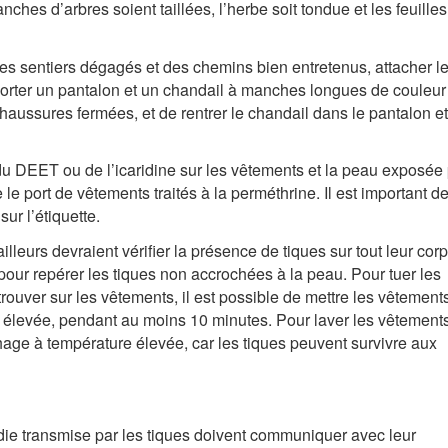
nches d’arbres soient taillées, l’herbe soit tondue et les feuilles
des sentiers dégagés et des chemins bien entretenus, attacher l
 porter un pantalon et un chandail à manches longues de couleur
chaussures fermées, et de rentrer le chandail dans le pantalon et
 du DEET ou de l’icaridine sur les vêtements et la peau exposée
 le port de vêtements traités à la perméthrine. Il est important d
ur l’étiquette.
vailleurs devraient vérifier la présence de tiques sur tout leur corps
ur repérer les tiques non accrochées à la peau. Pour tuer les
rouver sur les vêtements, il est possible de mettre les vêtement
e élevée, pendant au moins 10 minutes. Pour laver les vêtement
échage à température élevée, car les tiques peuvent survivre aux
adie transmise par les tiques doivent communiquer avec leur