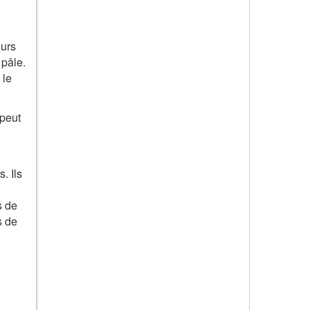
eurs
 pâle.
 le
 peut
e
. Ils
s de
s de