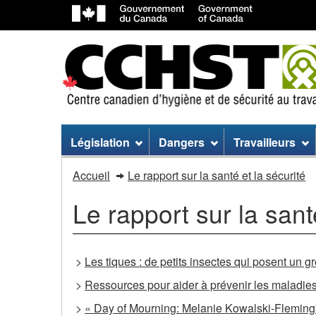
Menu
Législation
Dangers
Travailleurs
du
Menu
Accueil
Le rapport sur la santé et la sécurité
site
du
Le rapport sur la sant
site
>
Les tiques : de petits insectes qui posent un g
>
Ressources pour aider à prévenir les maladies
>
« Day of Mourning: Melanie Kowalski-Fleming'