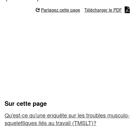
des
antécédents
Partagez cette page
Télécharger le PDF
médicaux
Liste de vérification des
:
antécédents médicaux :
enquête sur les
enquête
symptômes révélateurs de
sur
troubles musculo-
les
squelettiques liés au
symptômes
travail (TMSLT)
révélateurs
Sur cette page
de
Qu'est-ce qu'une enquête sur les troubles musculo-
troubles
squelettiques liés au travail (TMSLT)?
musculo-