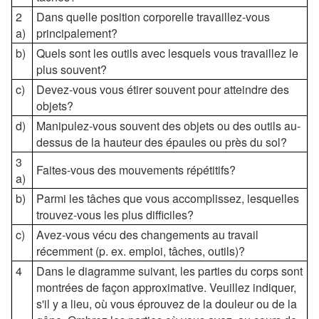
2
Dans quelle position corporelle travaillez-vous
a)
principalement?
b)
Quels sont les outils avec lesquels vous travaillez le
plus souvent?
c)
Devez-vous vous étirer souvent pour atteindre des
objets?
d)
Manipulez-vous souvent des objets ou des outils au-
dessus de la hauteur des épaules ou près du sol?
3
Faites-vous des mouvements répétitifs?
a)
b)
Parmi les tâches que vous accomplissez, lesquelles
trouvez-vous les plus difficiles?
c)
Avez-vous vécu des changements au travail
récemment (p. ex. emploi, tâches, outils)?
4
Dans le diagramme suivant, les parties du corps sont
montrées de façon approximative. Veuillez indiquer,
s'il y a lieu, où vous éprouvez de la douleur ou de la