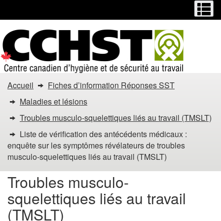
Menu
M
Passer
Passer
au
à
contenu
la
principal
version
HTML
simplifiée
Vous
Accueil
Fiches d’information Réponses SST
êtes
Maladies et lésions
dans
Troubles musculo-squelettiques liés au travail (TMSLT)
Liste de vérification des antécédents médicaux :
:
enquête sur les symptômes révélateurs de troubles
Liste
musculo-squelettiques liés au travail (TMSLT)
de
Troubles musculo-
squelettiques liés au travail
vérification
(TMSLT)