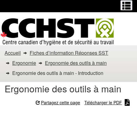
Menu
M
Passer
Passer
au
à
contenu
la
principal
version
HTML
simplifiée
Vous
Accueil
Fiches d’information Réponses SST
êtes
Ergonomie
Ergonomie des outils à main
dans
Ergonomie des outils à main - Introduction
:
Ergonomie des outils à main
Ergonomie
Partagez cette page
Télécharger le PDF
des
Ergonomie des outils à
outils
main - Introduction