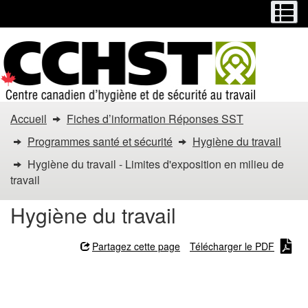
Menu
M
Passer
Passer
au
à
contenu
la
principal
version
HTML
simplifiée
Vous
Accueil
Fiches d’information Réponses SST
êtes
Programmes santé et sécurité
Hygiène du travail
dans
Hygiène du travail - Limites d'exposition en milieu de
travail
:
Hygiène du travail
Hygiène
du
Partagez cette page
Télécharger le PDF
travail
Hygiène du travail - Limites
d'exposition en milieu de