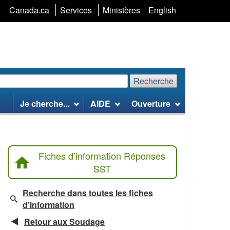
Sélection
Canada.ca
Services
Ministères
English
de
la
langue
Recherche
echerchez
Recherche
Je cherche...
AIDE
Ouverture
te
eb
Fiches d’information Réponses
SST
Recherche dans toutes les fiches
d’information
Retour aux Soudage