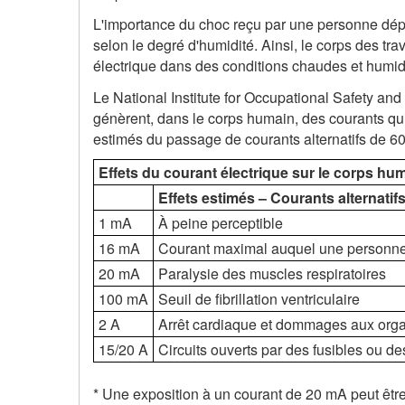
L'importance du choc reçu par une personne dépe
selon le degré d'humidité. Ainsi, le corps des tra
électrique dans des conditions chaudes et humid
Le National Institute for Occupational Safety a
génèrent, dans le corps humain, des courants qu
estimés du passage de courants alternatifs de 60 
Effets du courant électrique sur le corps hu
Effets estimés – Courants alternatif
1 mA
À peine perceptible
16 mA
Courant maximal auquel une personne 
20 mA
Paralysie des muscles respiratoires
100 mA
Seuil de fibrillation ventriculaire
2 A
Arrêt cardiaque et dommages aux orga
15/20 A
Circuits ouverts par des fusibles ou d
* Une exposition à un courant de 20 mA peut être 